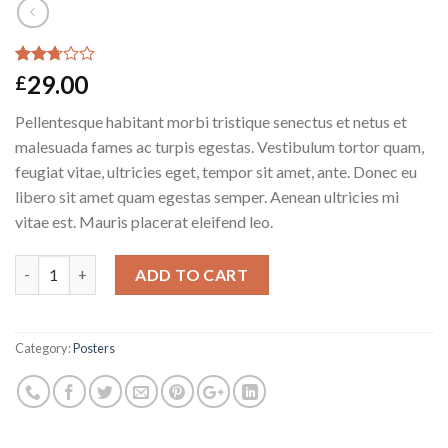
Rated
14145
29.00
£
2.57
out of
Pellentesque habitant morbi tristique senectus et netus et
5
based
malesuada fames ac turpis egestas. Vestibulum tortor quam,
on
feugiat vitae, ultricies eget, tempor sit amet, ante. Donec eu
customer
ratings
libero sit amet quam egestas semper. Aenean ultricies mi
vitae est. Mauris placerat eleifend leo.
Ship Your Idea quantity
ADD TO CART
Category:
Posters